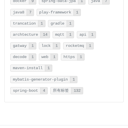
docker
9
spring-data-jpa
1
java
7
java8
7
play-framework
1
trancation
1
gradle
1
archtecture
14
mqtt
1
api
1
gatway
1
lock
1
rocketmq
1
decode
1
web
1
https
1
maven-install
1
mybatis-generator-plugin
1
spring-boot
4
所有标签
132