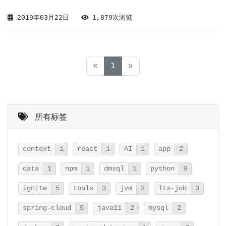
命令用于从Dockerfile构建映像。可以在docker
2019年03月22日
1,879次浏览
build命令中使用-f标志指向文件系统中任何位置的Dock
(current)
«
1
»
所有标签
context
1
react
1
AI
1
app
2
data
1
npm
1
dmsql
1
python
9
ignite
5
tools
3
jvm
3
lts-job
3
spring-cloud
5
java11
2
mysql
2