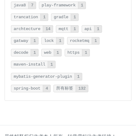
java8
7
play-framework
1
trancation
1
gradle
1
archtecture
14
mqtt
1
api
1
gatway
1
lock
1
rocketmq
1
decode
1
web
1
https
1
maven-install
1
mybatis-generator-plugin
1
spring-boot
4
所有标签
132