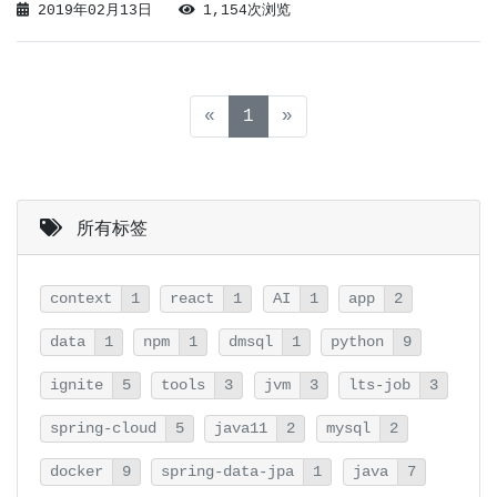
2019年02月13日
1,154次浏览
免费让你使用着，就已经很客气了。Oracle给了个Java
各个版本后续支持规划
(current)
«
1
»
所有标签
context
1
react
1
AI
1
app
2
data
1
npm
1
dmsql
1
python
9
ignite
5
tools
3
jvm
3
lts-job
3
spring-cloud
5
java11
2
mysql
2
docker
9
spring-data-jpa
1
java
7