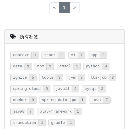
(current)
«
1
»
所有标签
context
1
react
1
AI
1
app
2
data
1
npm
1
dmsql
1
python
9
ignite
5
tools
3
jvm
3
lts-job
3
spring-cloud
5
java11
2
mysql
2
docker
9
spring-data-jpa
1
java
7
java8
7
play-framework
1
trancation
1
gradle
1