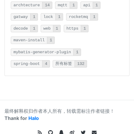
archtecture
14
mqtt
1
api
1
gatway
1
lock
1
rocketmq
1
decode
1
web
1
https
1
maven-install
1
mybatis-generator-plugin
1
spring-boot
4
所有标签
132
最终解释权归作者本人所有，转载需标注作者链接！
Thank for
Halo