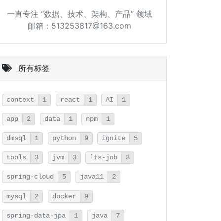
一直专注 “数据、技术、架构、产品” 领域
邮箱：513253817@163.com
所有标签
context
1
react
1
AI
1
app
2
data
1
npm
1
dmsql
1
python
9
ignite
5
tools
3
jvm
3
lts-job
3
spring-cloud
5
java11
2
mysql
2
docker
9
spring-data-jpa
1
java
7