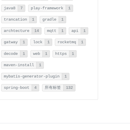
java8
7
play-framework
1
trancation
1
gradle
1
archtecture
14
mqtt
1
api
1
gatway
1
lock
1
rocketmq
1
decode
1
web
1
https
1
maven-install
1
mybatis-generator-plugin
1
spring-boot
4
所有标签
132