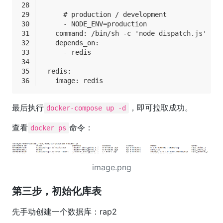
      # production / development
      - NODE_ENV=production
    command: /bin/sh -c 'node dispatch.js'
    depends_on:
      - redis
  redis:
    image: redis
最后执行
，即可拉取成功。
docker-compose up -d
查看
命令：
docker ps
image.png
第三步，初始化库表
先手动创建一个数据库：rap2