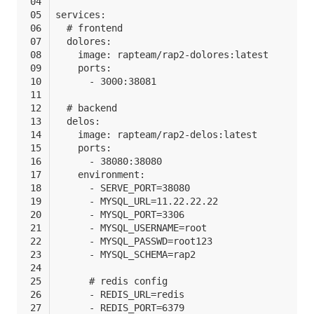
services:
  # frontend
  dolores:
    image: rapteam/rap2-dolores:latest
    ports:
      - 3000:38081
  # backend
  delos:
    image: rapteam/rap2-delos:latest
    ports:
      - 38080:38080
    environment:
      - SERVE_PORT=38080
      - MYSQL_URL=11.22.22.22
      - MYSQL_PORT=3306
      - MYSQL_USERNAME=root
      - MYSQL_PASSWD=root123
      - MYSQL_SCHEMA=rap2
      # redis config
      - REDIS_URL=redis
      - REDIS_PORT=6379