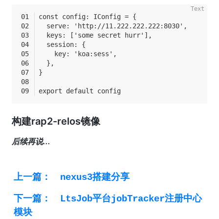
const config: IConfig = {
  serve: 'http://11.222.222.222:8030',
  keys: ['some secret hurr'],
  session: {
    key: 'koa:sess',
  },
}
export default config
构建rap2-relos镜像
后续再说...
上一篇：
nexus3搭建分享
下一篇：
LtsJob平台jobTracker注册中心
模块