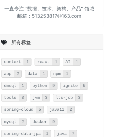
一直专注 “数据、技术、架构、产品” 领域
邮箱：513253817@163.com
所有标签
context
1
react
1
AI
1
app
2
data
1
npm
1
dmsql
1
python
9
ignite
5
tools
3
jvm
3
lts-job
3
spring-cloud
5
java11
2
mysql
2
docker
9
spring-data-jpa
1
java
7