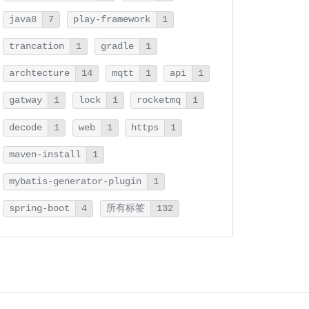
java8
7
play-framework
1
trancation
1
gradle
1
archtecture
14
mqtt
1
api
1
gatway
1
lock
1
rocketmq
1
decode
1
web
1
https
1
maven-install
1
mybatis-generator-plugin
1
spring-boot
4
所有标签
132