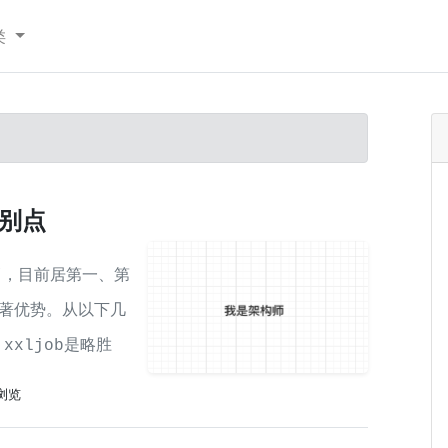
类
区别点
”，目前居第一、第
著优势。从以下几
xxljob是略胜
力都具备，不相上下
次浏览
开放源码，