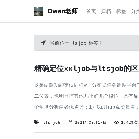
Owen老师
首页
归档
标签
分
当前位于"lts-job"标签下
精确定位xxljob与ltsjob的
这是两款功能定位同样的“分布式任务调度平台
二位置，也明显摔其他几个好几个段位，具有显
个角度分析两者优劣势：1）Github点赞量看，
2）功能上ltsjob明显丰富较多3）分布式能
lts-job
2021年08月17日
1,428
4）失败保存和恢复能力都具备，不相上下5）