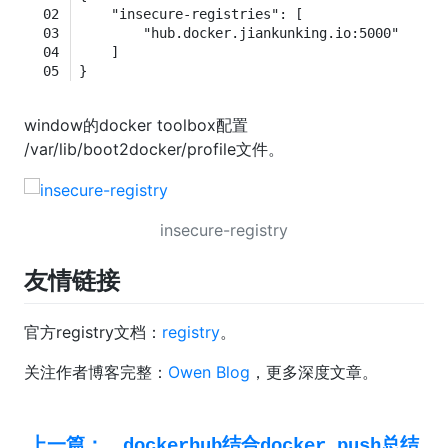
    "insecure-registries": [
        "hub.docker.jiankunking.io:5000"
    ]
}
window的docker toolbox配置
/var/lib/boot2docker/profile文件。
insecure-registry
友情链接
官方registry文档：
registry
。
关注作者博客完整：
Owen Blog
，更多深度文章。
上一篇：
dockerhub结合docker push总结