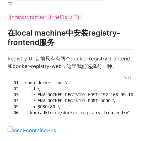
下：
{"repositories":["hello-2"]}
在local machine中安装registry-
frontend服务
Registry UI 目前只有有两个docker-registry-frontend
和docker-registry-web，这里我们选择前一种。
sudo docker run \
  -d \
  -e ENV_DOCKER_REGISTRY_HOST=192.168.99.101 \
  -e ENV_DOCKER_REGISTRY_PORT=5000 \
  -p 8080:80 \
  konradkleine/docker-registry-frontend:v2