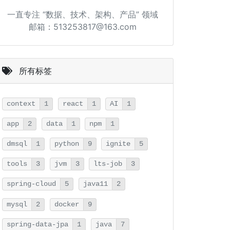
一直专注 “数据、技术、架构、产品” 领域
邮箱：513253817@163.com
所有标签
context
1
react
1
AI
1
app
2
data
1
npm
1
dmsql
1
python
9
ignite
5
tools
3
jvm
3
lts-job
3
spring-cloud
5
java11
2
mysql
2
docker
9
spring-data-jpa
1
java
7