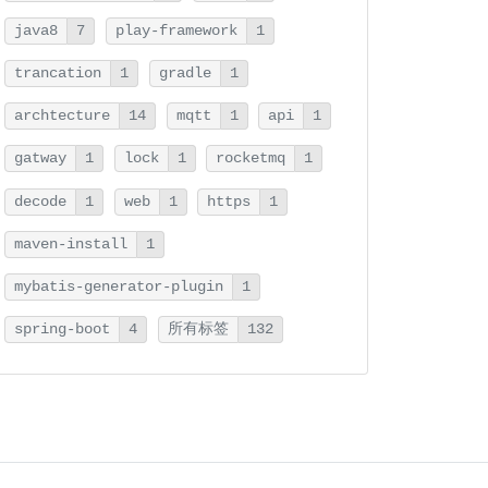
java8
7
play-framework
1
trancation
1
gradle
1
archtecture
14
mqtt
1
api
1
gatway
1
lock
1
rocketmq
1
decode
1
web
1
https
1
maven-install
1
mybatis-generator-plugin
1
spring-boot
4
所有标签
132