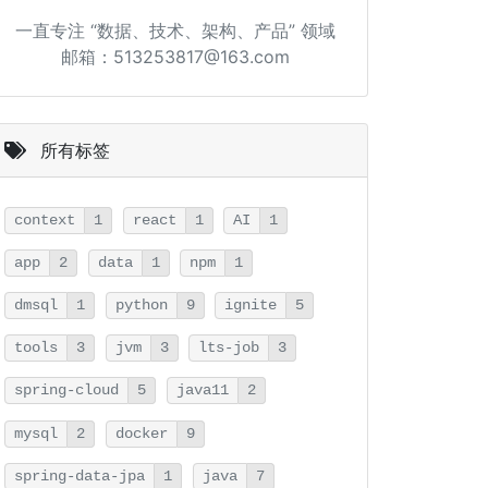
一直专注 “数据、技术、架构、产品” 领域
邮箱：513253817@163.com
所有标签
context
1
react
1
AI
1
app
2
data
1
npm
1
dmsql
1
python
9
ignite
5
tools
3
jvm
3
lts-job
3
spring-cloud
5
java11
2
mysql
2
docker
9
spring-data-jpa
1
java
7