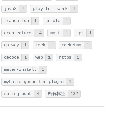
java8
7
play-framework
1
trancation
1
gradle
1
archtecture
14
mqtt
1
api
1
gatway
1
lock
1
rocketmq
1
decode
1
web
1
https
1
maven-install
1
mybatis-generator-plugin
1
spring-boot
4
所有标签
132