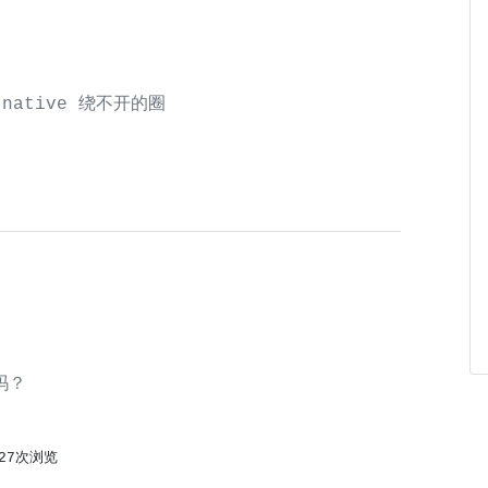
t native 绕不开的圈
术吗？
227次浏览