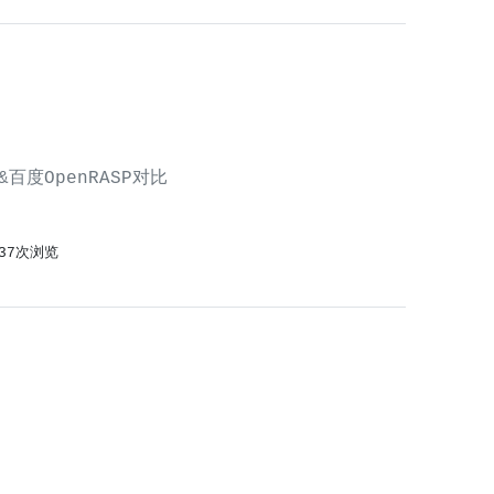
百度OpenRASP对比
437次浏览