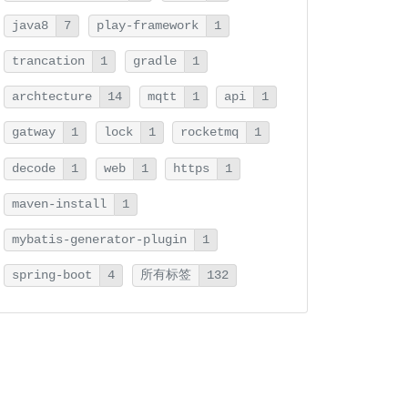
java8
7
play-framework
1
trancation
1
gradle
1
archtecture
14
mqtt
1
api
1
gatway
1
lock
1
rocketmq
1
decode
1
web
1
https
1
maven-install
1
mybatis-generator-plugin
1
spring-boot
4
所有标签
132