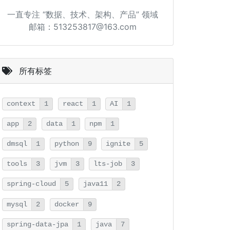
一直专注 “数据、技术、架构、产品” 领域
邮箱：513253817@163.com
所有标签
context
1
react
1
AI
1
app
2
data
1
npm
1
dmsql
1
python
9
ignite
5
tools
3
jvm
3
lts-job
3
spring-cloud
5
java11
2
mysql
2
docker
9
spring-data-jpa
1
java
7