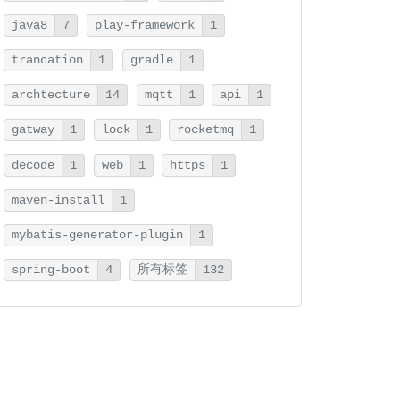
java8
7
play-framework
1
trancation
1
gradle
1
archtecture
14
mqtt
1
api
1
gatway
1
lock
1
rocketmq
1
decode
1
web
1
https
1
maven-install
1
mybatis-generator-plugin
1
spring-boot
4
所有标签
132