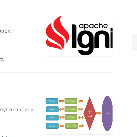
bix、
浏览
ychronized，