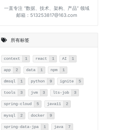
一直专注 “数据、技术、架构、产品” 领域
邮箱：513253817@163.com
所有标签
context
1
react
1
AI
1
app
2
data
1
npm
1
dmsql
1
python
9
ignite
5
tools
3
jvm
3
lts-job
3
spring-cloud
5
java11
2
mysql
2
docker
9
spring-data-jpa
1
java
7