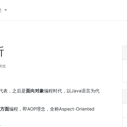
类
析
次浏览
代表，之后是
面向对象
编程时代，以Java语言为代
方面
编程，即AOP理念，全称Aspect-Oriented