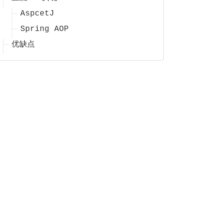
AspcetJ
Spring AOP
优缺点