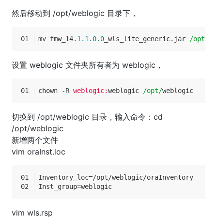
然后移动到 /opt/weblogic 目录下，
mv fmw_14
.1
.1
.0
.0
_wls_lite_generic.jar 
/opt/we
设置 weblogic 文件夹所有者为 weblogic，
chown -R 
weblogic:
weblogic 
/opt/
weblogic
切换到 /opt/weblogic 目录，输入命令：cd
/opt/weblogic
新增两个文件
vim oraInst.loc
Inventory_loc
=/opt/weblogic/oraInventory
Inst_group
=weblogic
vim wls.rsp