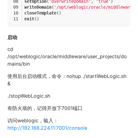
setOption
(
'OverwriteDomain'
, 
'true'
)
writeDomain
(
'/opt/weblogic/oracle/middleware/u
closeTemplate
()
exit
()
启动
cd
/opt/weblogic/oracle/middleware/user_projects/do
mains/bin
使用后台启动模式，命令：nohup ./startWebLogic.sh
&
./stopWebLogic.sh
有防火墙的，记得开放下7001端口
访问weblogic，输入：
http://192.168.224.11:7001/console