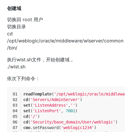
创建域
切换回 root 用户
切换目录
cd
/opt/weblogic/oracle/middleware/wlserver/common
/bin/
执行wlst.sh文件，开始创建域，
./wlst.sh
依次下列命令：
readTemplate
(
'/opt/weblogic/oracle/middleware/
cd
(
'Servers/AdminServer'
)
set
(
'ListenAddress'
,
''
)
set
(
'ListenPort'
, 
7001
)
cd
(
'/'
)
cd
(
'Security/base_domain/User/weblogic'
)
cmo
.setPassword
(
'weblogic1234'
)