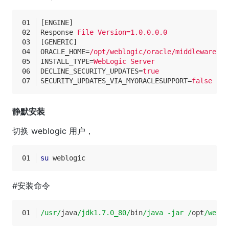
[ENGINE]
Response
File Version=1.0.0.0.0
[GENERIC]
ORACLE_HOME
=
/opt/weblogic/oracle/middleware
INSTALL_TYPE
=
WebLogic Server
DECLINE_SECURITY_UPDATES
=
true
SECURITY_UPDATES_VIA_MYORACLESUPPORT
=
false
静默安装
切换 weblogic 用户，
su
 weblogic
#安装命令
/usr/
java
/jdk1.7.0_80/
bin
/java -jar /
opt
/weblo