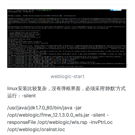
weblogic-start
linux安装比较复杂，没有弹框界面，必须采用’静默‘方式
运行：-silent
/usr/java/jdk1.7.0_80/bin/java -jar
/opt/weblogic/fmw_12.1.3.0.0_wls.jar -silent -
responseFile /opt/weblogic/wls.rsp -invPtrLoc
/opt/weblogic/oraInst.loc