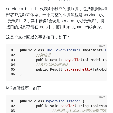
service a-b-c-d：代表4个独立的微服务，包括数据库和
部署都是独立体系。一个完整的业务流程是service a执
行步骤1、3，其中步骤1会调用service b执行步骤2。将
接口的消息存储在redis中，使用topic_name作为key。
这是个支持回退的事务接口，如下：
public
class
IHelloServiceImpl
implements
IHel
//问候话
public
 Result 
sayHello
(TalkModel talk
//收回说过的问候话
public
 Result 
backSaidHello
(TalkModel 
}
MQ监听程序，如下：
public
class
MqServiceListener
{
public
void
handler
(String topicName)
{
//根据topicName前缀区分调用哪个