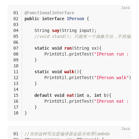
@FunctionalInterface
public
interface
IPerson
{
String 
say
(String input)
;
//void stand(); 只能有一个抽象方法，不然编
static
void
run
(String xx)
{
        PrintUtil.printTest(
"IPerson run : "
 +
    }
static
void
walk
()
{
        PrintUtil.printTest(
"IPerson walk"
);
    }
default
void
eat
(
int
 a, 
int
 b)
{
        PrintUtil.printTest(
"IPerson eat : "
 +
    }
}
//当你这种写法是编译器会提示你用lambda