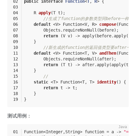
public
interface
Function
<
T
, 
R
> 
{
R 
apply
(T t)
;
//生成了function的参数类型同before一样
default
 <V> 
Function<V, R> 
compose
(Functio
        Objects.requireNonNull(before);
return
 (V v) -> apply(before.apply(v))
    }
//新生成的function的返回值类型要after一样
default
 <V> 
Function<T, V> 
andThen
(Functio
        Objects.requireNonNull(after);
return
 (T t) -> after.apply(apply(t));
    }
//
static
 <T> 
Function<T, T> 
identity
()
{
return
 t -> t;
    }
}
测试用例：
Function<Integer,String> function = a -> 
"== "