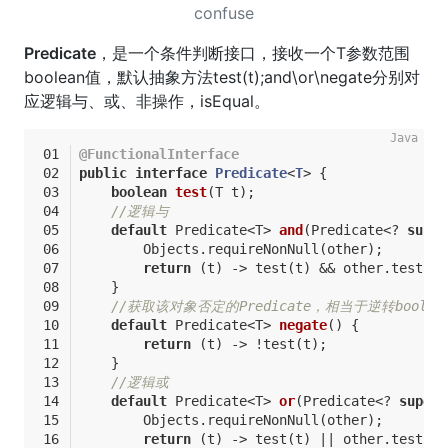
confuse
Predicate
，是一个条件判断接口，接收一个T参数范围
boolean值，默认抽象方法test(t);and\or\negate分别对
应逻辑与、或、非操作，isEqual。
@FunctionalInterface
public
interface
Predicate
<
T
> 
{
boolean
test
(T t)
;
//逻辑与
default
 Predicate<T> 
and
(Predicate<? 
super
        Objects.requireNonNull(other);
return
 (t) -> test(t) && other.test(t)
    }
//获取该对象否定的Predicate，相当于逆转boolea
default
 Predicate<T> 
negate
()
{
return
 (t) -> !test(t);
    }
//逻辑或
default
 Predicate<T> 
or
(Predicate<? 
super
 
        Objects.requireNonNull(other);
return
 (t) -> test(t) || other.test(t)