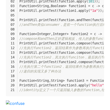
PrintUtil.printTest(function.apply(
101
));
Function<String,Boolean> function1 = c -> c.le
PrintUtil.printTest(function1.apply(
"1a"
));
PrintUtil.printTest(function.andThen(function1
//andThen类似consumer，是前一个function执行后
Function<Integer,Integer> function2 = c -> c*c
//compose和andThen正好逻辑相反，传入的参数func
PrintUtil.printTest(function.compose(function2
//先执行function2，返回结果作为参数再执行function
PrintUtil.printTest(function.compose(function2
//先执行function2，其次执行funciton，最后执行func
PrintUtil.printTest(function2.compose(function
//先执行第二个function2，返回结果作为参数再执行第一个
//递归的实现又多了种办法
Function<String,String> function3 = Function.i
PrintUtil.printTest(function3.apply(
"hello"
));
//identity定义了一个只返回输入参数的function,结果：