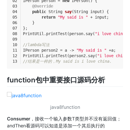
IPerson person = 
new
 IPerson() {
@Override
public
 String 
say
(String input)
{
return
"My said is "
 + input;
    }
};
PrintUtil.printTest(person.say(
"i love china."
//lambda写法
IPerson person2 = a -> 
"My said is "
 +a;
PrintUtil.printTest(person2.say(
"i love china.
//结果是一样的，My said is i love china.
function包中重要接口源码分析
java8function
Consumer
，接收一个输入参数T类型并不没有返回值；
andThen看源码可以知道是添加一个其后执行的