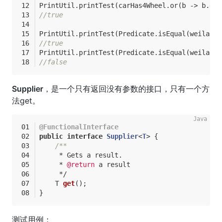
PrintUtil.printTest(carHas4Wheel.or(b -> b.get
//true
PrintUtil.printTest(Predicate.isEqual(weilai).
//true
PrintUtil.printTest(Predicate.isEqual(weilai).
//false
Supplier
，是一个只有返回没有参数的接口，只有一个方
法get。
@FunctionalInterface
public
interface
Supplier
<
T
> 
{
/**
     * Gets a result.
     * 
@return
 a result
     */
T 
get
()
;
}
测试用例：