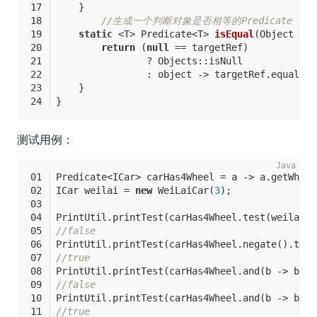
    }
//生成一个判断对象是否相等的Predicate
static
 <T> 
Predicate<T> 
isEqual
(Object tar
return
 (
null
 == targetRef)
                ? Objects::isNull
                : object -> targetRef.equals(o
    }
}
测试用例：
Predicate<ICar> carHas4Wheel = a -> a.getWheel
ICar weilai = 
new
 WeiLaiCar(
3
);
PrintUtil.printTest(carHas4Wheel.test(weilai))
//false
PrintUtil.printTest(carHas4Wheel.negate().test
//true
PrintUtil.printTest(carHas4Wheel.and(b -> b.ge
//false
PrintUtil.printTest(carHas4Wheel.and(b -> b.ge
//true