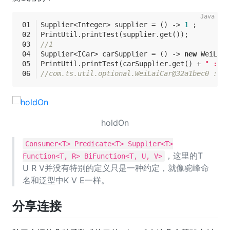
Supplier<Integer> supplier = () -> 
1
 ;
PrintUtil.printTest(supplier.get());
//1
Supplier<ICar> carSupplier = () -> 
new
 WeiLaiC
PrintUtil.printTest(carSupplier.get() + 
" : "
 
//com.ts.util.optional.WeiLaiCar@32a1bec0 : 5
holdOn
Consumer<T> Predicate<T> Supplier<T>
，这里的T
Function<T, R> BiFunction<T, U, V>
U R V并没有特别的定义只是一种约定，就像驼峰命
名和泛型中K V E一样。
分享连接