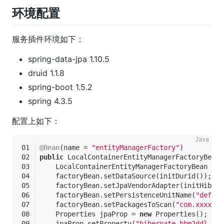
环境配置
服务插件环境如下：
spring-data-jpa 1.10.5
druid 1.1.8
spring-boot 1.5.2
spring 4.3.5
配置上如下：
@Bean
(name = 
"entityManagerFactory"
)
public
 LocalContainerEntityManagerFactoryBean 
    LocalContainerEntityManagerFactoryBean fac
    factoryBean.setDataSource(initDurid());
    factoryBean.setJpaVendorAdapter(initHibern
    factoryBean.setPersistenceUnitName(
"defaul
    factoryBean.setPackagesToScan(
"com.xxxx"
);
    Properties jpaProp = 
new
 Properties();
    jpaProp.setProperty(
"hibernate.hbm2ddl.aut