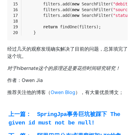
        filters.add(
new
 SearchFilter(
"debitSid
        filters.add(
new
 SearchFilter(
"source"
,
        filters.add(
new
 SearchFilter(
"status"
,
return
 findOne(filters);
    }
经过几天的观察发现确实解决了目前的问题，总算填完了
这个坑。
对于hibernate这个的原理还是要花些时间研究研究！
作者：Owen Jia
推荐关注他的博客（
Owen Blog
），有大量优质博文；
上一篇：
SpringJpa事务巨坑被踩下 The
given id must not be null!