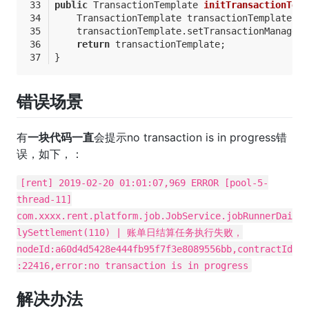
public
 TransactionTemplate 
initTransactionTemp
    TransactionTemplate transactionTemplate = 
    transactionTemplate.setTransactionManager(
return
 transactionTemplate;
}
错误场景
有
一块代码一直
会提示no transaction is in progress错
误，如下，：
[rent] 2019-02-20 01:01:07,969 ERROR [pool-5-
thread-11]
com.xxxx.rent.platform.job.JobService.jobRunnerDai
lySettlement(110) | 账单日结算任务执行失败，
nodeId:a60d4d5428e444fb95f7f3e8089556bb,contractId
:22416,error:no transaction is in progress
解决办法