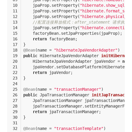
    jpaProp.setProperty(
"hibernate.show_sql"
,s
    jpaProp.setProperty(
"hibernate.format_sql"
    jpaProp.setProperty(
"hibernate.physical_na
//配置连接释放模式：after_statement 请求执行后
    jpaProp.setProperty(
"hibernate.connection.
    factoryBean.setJpaProperties(jpaProp);
return
 factoryBean;
}
@Bean
(name = 
"hibernateJpaVendorAdapter"
)
public
 HibernateJpaVendorAdapter 
initHibernate
    HibernateJpaVendorAdapter jpaVendor = 
new
 
    jpaVendor.setDatabasePlatform(Hibernates.g
return
 jpaVendor;
}
@Bean
(name = 
"transactionManager"
)
public
 JpaTransactionManager 
initJapTransactio
    JpaTransactionManager jpaTransactionManage
    jpaTransactionManager.setEntityManagerFact
return
 jpaTransactionManager;
}
@Bean
(name = 
"transactionTemplate"
)