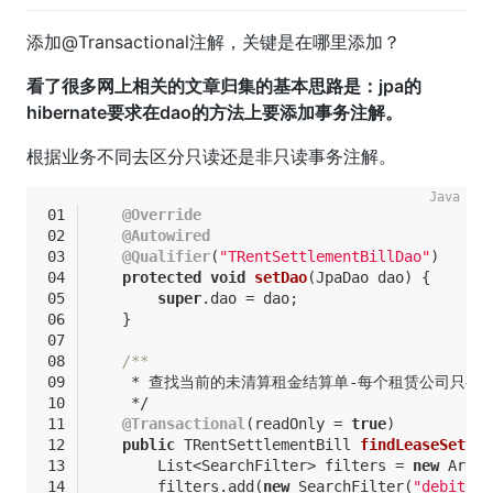
添加@Transactional注解，关键是在哪里添加？
看了很多网上相关的文章归集的基本思路是：jpa的
hibernate要求在dao的方法上要添加事务注解。
根据业务不同去区分只读还是非只读事务注解。
@Override
@Autowired
@Qualifier
(
"TRentSettlementBillDao"
)
protected
void
setDao
(JpaDao dao)
{
super
.dao = dao;
    }
/**
     * 查找当前的未清算租金结算单-每个租赁公司只有
     */
@Transactional
(readOnly = 
true
)
public
 TRentSettlementBill 
findLeaseSettle
        List<SearchFilter> filters = 
new
 Array
        filters.add(
new
 SearchFilter(
"debitSid